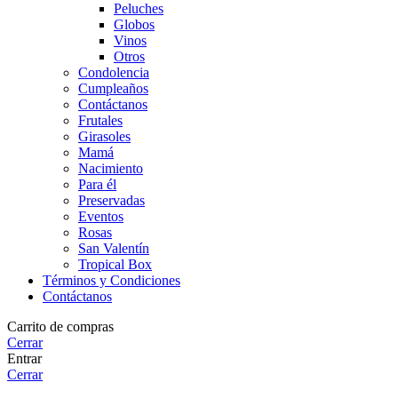
Peluches
Globos
Vinos
Otros
Condolencia
Cumpleaños
Contáctanos
Frutales
Girasoles
Mamá
Nacimiento
Para él
Preservadas
Eventos
Rosas
San Valentín
Tropical Box
Términos y Condiciones
Contáctanos
Carrito de compras
Cerrar
Entrar
Cerrar