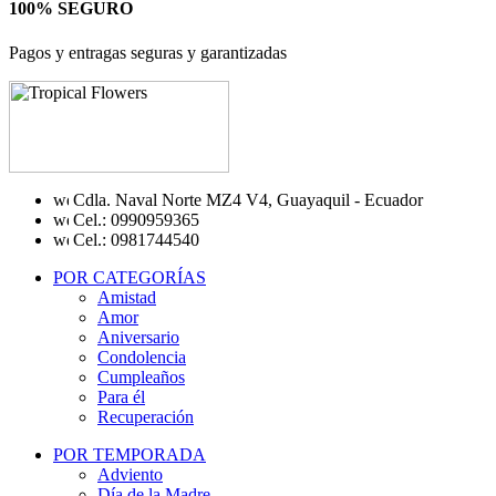
100% SEGURO
Pagos y entragas seguras y garantizadas
Cdla. Naval Norte MZ4 V4, Guayaquil - Ecuador
Cel.: 0990959365
Cel.: 0981744540
POR CATEGORÍAS
Amistad
Amor
Aniversario
Condolencia
Cumpleaños
Para él
Recuperación
POR TEMPORADA
Adviento
Día de la Madre