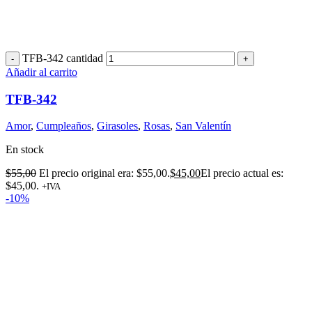
TFB-342 cantidad
Añadir al carrito
TFB-342
Amor
,
Cumpleaños
,
Girasoles
,
Rosas
,
San Valentín
En stock
$
55,00
El precio original era: $55,00.
$
45,00
El precio actual es:
$45,00.
+IVA
-10%