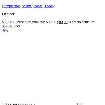
Cumpleaños
,
Mamá
,
Rosas
,
Todos
En stock
$
99,00
El precio original era: $99,00.
$
89,00
El precio actual es:
$89,00.
+IVA
-6%