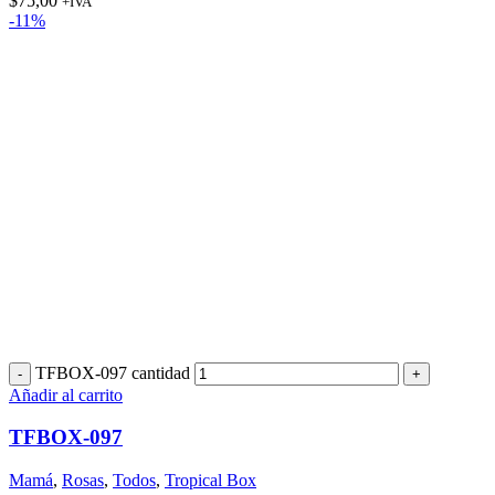
$
75,00
+IVA
-11%
TFBOX-097 cantidad
Añadir al carrito
TFBOX-097
Mamá
,
Rosas
,
Todos
,
Tropical Box