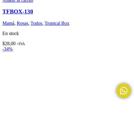
Añadir al carrito
TFBOX-130
Mamá
,
Rosas
,
Todos
,
Tropical Box
En stock
$
28,00
+IVA
-34%