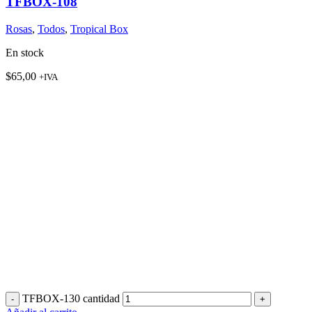
TFBOX-108
Rosas
,
Todos
,
Tropical Box
En stock
$
65,00
+IVA
TFBOX-130 cantidad