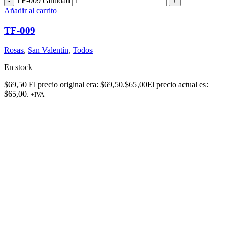
TF-009 cantidad
Añadir al carrito
TF-009
Rosas
,
San Valentín
,
Todos
En stock
$
69,50
El precio original era: $69,50.
$
65,00
El precio actual es:
$65,00.
+IVA