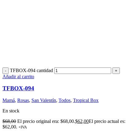
TFBOX-094 cantidad
Añadir al carrito
TFBOX-094
Mamá
,
Rosas
,
San Valentín
,
Todos
,
Tropical Box
En stock
$
68,00
El precio original era: $68,00.
$
62,00
El precio actual es:
$62,00.
+IVA