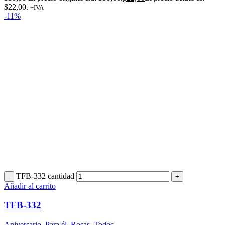
$22,00.
+IVA
-11%
TFB-332 cantidad
Añadir al carrito
TFB-332
Aniversario
,
Para él
,
Rosas
,
Todos