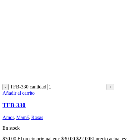
TFB-330 cantidad
Añadir al carrito
TFB-330
Amor
,
Mamá
,
Rosas
En stock
$
30,00
El precio original era: $30,00.
$
22,00
El precio actual es: