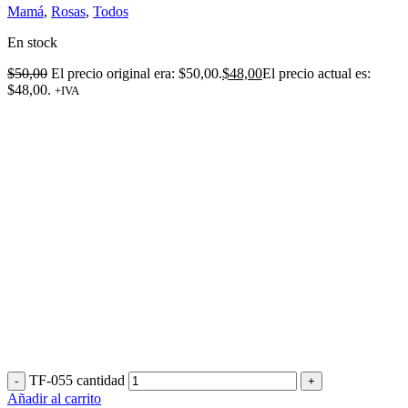
Mamá
,
Rosas
,
Todos
En stock
$
50,00
El precio original era: $50,00.
$
48,00
El precio actual es:
$48,00.
+IVA
TF-055 cantidad
Añadir al carrito