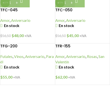
-15%
-20%
TFC-045
TFC-050
Amor
,
Aniversario
Amor
,
Aniversario
En stock
En stock
$
48,00
$
45,00
$
56,50
$
56,50
+IVA
+IVA
TFG-200
TFR-155
Futales
,
Vinos
,
Aniversario
,
Para
Amor
,
Aniversario
,
Rosas
,
San
él
Valentín
En stock
En stock
$
55,00
$
62,00
+IVA
+IVA