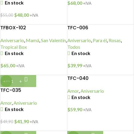
En stock
$
68,00
+IVA
$
48,00
$
55,00
+IVA
TFBOX-102
TFC-006
Aniversario
,
Mamá
,
San Valentín
,
Aniversario
,
Para él
,
Rosas
,
Tropical Box
Todos
En stock
En stock
$
65,00
$
39,99
+IVA
+IVA
TFC-040
-16%
TFC-035
Amor
,
Aniversario
En stock
Amor
,
Aniversario
En stock
$
59,90
+IVA
$
41,90
$
49,90
+IVA