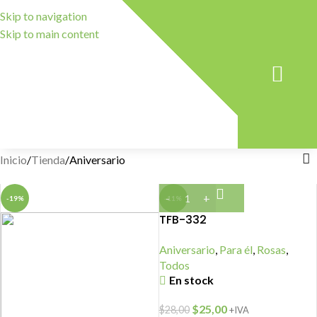
Skip to navigation
Skip to main content
TÉRMINOS Y CONDICION
Inicio
Tienda
Aniversario
-19%
-11%
TFB-332
Aniversario
,
Para él
,
Rosas
,
Todos
En stock
$
25,00
$
28,00
+IVA