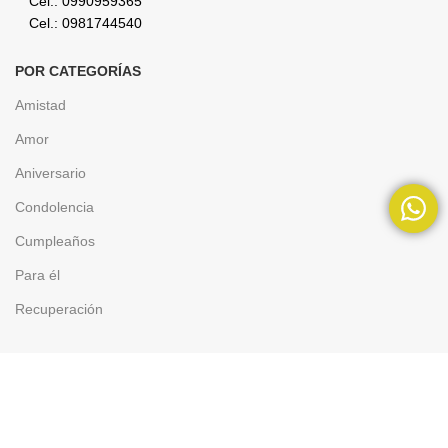
Cel.: 0990959365
Cel.: 0981744540
POR CATEGORÍAS
Amistad
Amor
Aniversario
Condolencia
Cumpleaños
Para él
Recuperación
POR TEMPORADA
Adviento
Día de la Madre