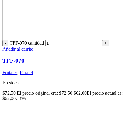
TFF-070 cantidad
Añadir al carrito
TFF-070
Frutales
,
Para él
En stock
$
72,50
El precio original era: $72,50.
$
62,00
El precio actual es:
$62,00.
+IVA