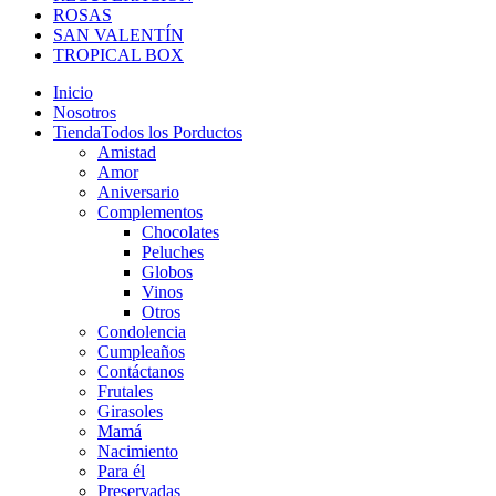
ROSAS
SAN VALENTÍN
TROPICAL BOX
Inicio
Nosotros
Tienda
Todos los Porductos
Amistad
Amor
Aniversario
Complementos
Chocolates
Peluches
Globos
Vinos
Otros
Condolencia
Cumpleaños
Contáctanos
Frutales
Girasoles
Mamá
Nacimiento
Para él
Preservadas