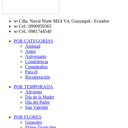
Cdla. Naval Norte MZ4 V4, Guayaquil - Ecuador
Cel.: 0990959365
Cel.: 0981744540
POR CATEGORÍAS
Amistad
Amor
Aniversario
Condolencia
Cumpleaños
Para él
Recuperación
POR TEMPORADA
Adviento
Día de la Madre
Día del Padre
San Valentín
POR FLORES
Girasoles
Flores Tropicales