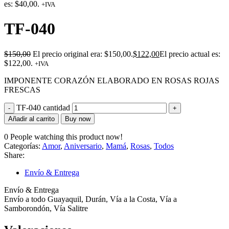
es: $40,00.
+IVA
TF-040
$
150,00
El precio original era: $150,00.
$
122,00
El precio actual es:
$122,00.
+IVA
IMPONENTE CORAZÓN ELABORADO EN ROSAS ROJAS
FRESCAS
TF-040 cantidad
Añadir al carrito
Buy now
0
People watching this product now!
Categorías:
Amor
,
Aniversario
,
Mamá
,
Rosas
,
Todos
Share:
Envío & Entrega
Envío & Entrega
Envío a todo Guayaquil, Durán, Vía a la Costa, Vía a
Samborondón, Vía Salitre