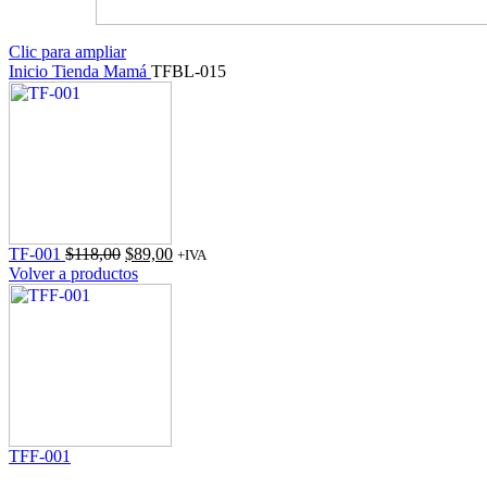
Clic para ampliar
Inicio
Tienda
Mamá
TFBL-015
El
El
TF-001
$
118,00
$
89,00
+IVA
precio
precio
Volver a productos
original
actual
era:
es:
$118,00.
$89,00.
TFF-001