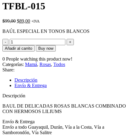
TFBL-015
El
El
$
99,00
$
89,00
+IVA
precio
precio
BAÚL ESPECIAL EN TONOS BLANCOS
original
actual
era:
es:
TFBL-
$99,00.
$89,00.
015
Añadir al carrito
Buy now
cantidad
0
People watching this product now!
Categorías:
Mamá
,
Rosas
,
Todos
Share:
Descripción
Envío & Entrega
Descripción
BAUL DE DELICADAS ROSAS BLANCAS COMBINADO
CON HERMOSOS LILIUMS
Envío & Entrega
Envío a todo Guayaquil, Durán, Vía a la Costa, Vía a
Samborondón, Vía Salitre