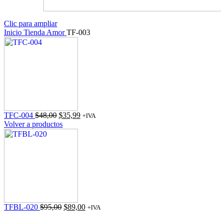
Clic para ampliar
Inicio
Tienda
Amor
TF-003
El
El
TFC-004
$
48,00
$
35,99
+IVA
precio
precio
Volver a productos
original
actual
era:
es:
$48,00.
$35,99.
El
El
TFBL-020
$
95,00
$
89,00
+IVA
precio
precio