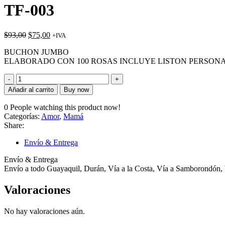
original
actual
TF-003
era:
es:
$95,00.
$89,00.
El
El
$
93,00
$
75,00
+IVA
precio
precio
BUCHON JUMBO
original
actual
ELABORADO CON 100 ROSAS INCLUYE LISTON PERSONA
era:
es:
$93,00.
$75,00.
TF-
003
Añadir al carrito
Buy now
cantidad
0
People watching this product now!
Categorías:
Amor
,
Mamá
Share:
Envío & Entrega
Envío & Entrega
Envío a todo Guayaquil, Durán, Vía a la Costa, Vía a Samborondón, 
Valoraciones
No hay valoraciones aún.