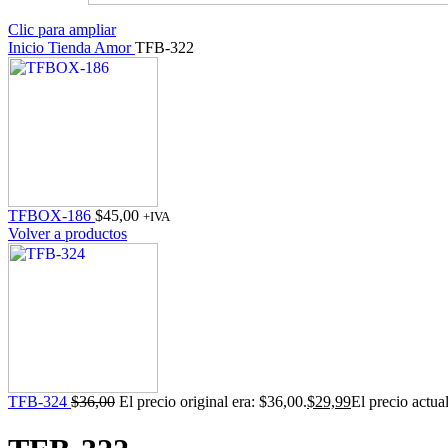
Clic para ampliar
Inicio
Tienda
Amor
TFB-322
TFBOX-186
$
45,00
+IVA
Volver a productos
TFB-324
$
36,00
El precio original era: $36,00.
$
29,99
El precio actua