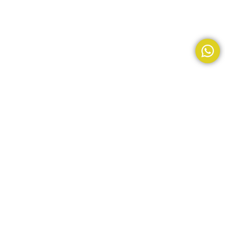
TFB-330
$
22,00
$
30,00
+IVA
AÑADIR AL CARRITO
BUY NOW
Tienda