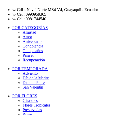
Cdla. Naval Norte MZ4 V4, Guayaquil - Ecuador
Cel.: 0990959365
Cel.: 0981744540
POR CATEGORÍAS
Amistad
Amor
Aniversario
Condolencia
Cumpleaños
Para él
Recuperación
POR TEMPORADA
Adviento
Día de la Madre
Día del Padre
San Valentín
POR FLORES
Girasoles
Flores Tropicales
Preservadas
Rosas