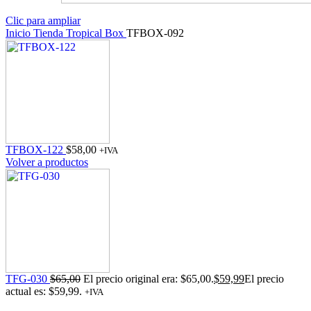
Clic para ampliar
Inicio
Tienda
Tropical Box
TFBOX-092
TFBOX-122
$
58,00
+IVA
Volver a productos
TFG-030
$
65,00
El precio original era: $65,00.
$
59,99
El precio
actual es: $59,99.
+IVA