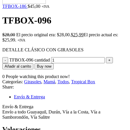
TFBOX-186
$
45,00
+IVA
TFBOX-096
$
28,00
El precio original era: $28,00.
$
25,99
El precio actual es:
$25,99.
+IVA
DETALLE CLÁSICO CON GIRASOLES
TFBOX-096 cantidad
Añadir al carrito
Buy now
0
People watching this product now!
Categorías:
Girasoles
,
Mamá
,
Todos
,
Tropical Box
Share:
Envío & Entrega
Envío & Entrega
Envío a todo Guayaquil, Durán, Vía a la Costa, Vía a
Samborondón, Vía Salitre
Valoraciones