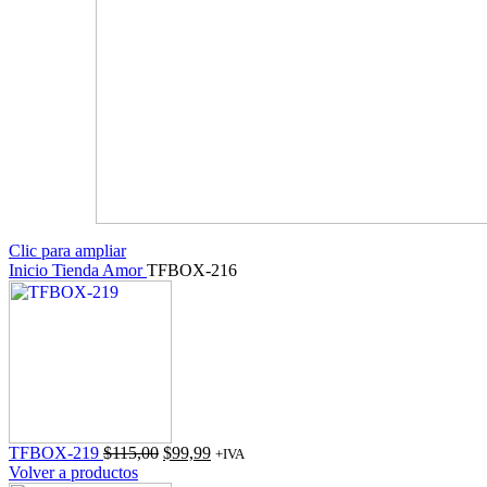
Clic para ampliar
Inicio
Tienda
Amor
TFBOX-216
El
El
TFBOX-219
$
115,00
$
99,99
+IVA
precio
precio
Volver a productos