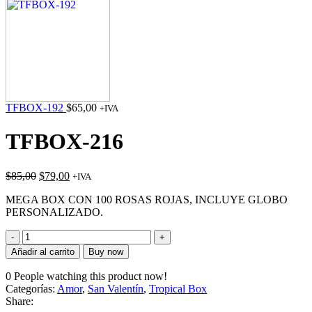
original
actual
era:
es:
$115,00.
$99,99.
TFBOX-192
$
65,00
+IVA
TFBOX-216
El
El
$
85,00
$
79,00
+IVA
precio
precio
MEGA BOX CON 100 ROSAS ROJAS, INCLUYE GLOBO
original
actual
PERSONALIZADO.
era:
es:
$85,00.
$79,00.
TFBOX-
216
Añadir al carrito
Buy now
cantidad
0
People watching this product now!
Categorías:
Amor
,
San Valentín
,
Tropical Box
Share: