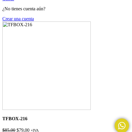
¿No tienes cuenta aún?
Crear una cuenta
TFBOX-216
El
El
$
85,00
$
79,00
+IVA