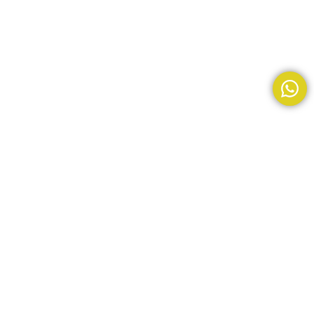
TFC-003
$
169,99
$
185,00
+IVA
AÑADIR AL CARRITO
BUY NOW