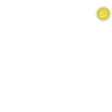
TFC-035
$
41,90
$
49,90
+IVA
AÑADIR AL CARRITO
BUY NOW
Tienda
0
artículos
Carrito