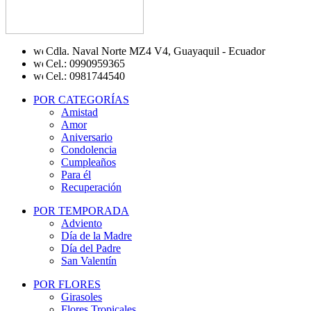
Cdla. Naval Norte MZ4 V4, Guayaquil - Ecuador
Cel.: 0990959365
Cel.: 0981744540
POR CATEGORÍAS
Amistad
Amor
Aniversario
Condolencia
Cumpleaños
Para él
Recuperación
POR TEMPORADA
Adviento
Día de la Madre
Día del Padre
San Valentín
POR FLORES
Girasoles
Flores Tropicales