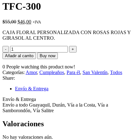
original
actual
TFC-300
era:
es:
$28,00.
$25,00.
El
El
$
55,00
$
46,00
+IVA
precio
precio
CAJA FLORAL PERSONALIZADA CON ROSAS ROJAS Y
original
actual
GIRASOL AL CENTRO.
era:
es:
$55,00.
$46,00.
TFC-
300
Añadir al carrito
Buy now
cantidad
0
People watching this product now!
Categorías:
Amor
,
Cumpleaños
,
Para él
,
San Valentín
,
Todos
Share:
Envío & Entrega
Envío & Entrega
Envío a todo Guayaquil, Durán, Vía a la Costa, Vía a
Samborondón, Vía Salitre
Valoraciones
No hay valoraciones aún.