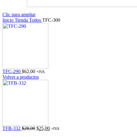
Clic para ampliar
Inicio
Tienda
Todos
TFC-300
TFC-290
$
62,00
+IVA
Volver a productos
El
El
TFB-332
$
28,00
$
25,00
+IVA
precio
precio