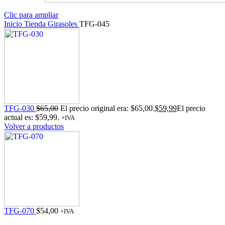
Clic para ampliar
Inicio
Tienda
Girasoles
TFG-045
TFG-030
$
65,00
El precio original era: $65,00.
$
59,99
El precio
actual es: $59,99.
+IVA
Volver a productos
TFG-070
$
54,00
+IVA