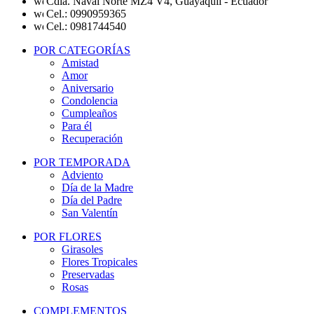
Cdla. Naval Norte MZ4 V4, Guayaquil - Ecuador
Cel.: 0990959365
Cel.: 0981744540
POR CATEGORÍAS
Amistad
Amor
Aniversario
Condolencia
Cumpleaños
Para él
Recuperación
POR TEMPORADA
Adviento
Día de la Madre
Día del Padre
San Valentín
POR FLORES
Girasoles
Flores Tropicales
Preservadas
Rosas
COMPLEMENTOS