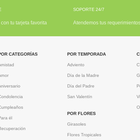
E
SOPORTE 24/7
con tu tarjeta favorita
Atendemos tus requerimiento
POR CATEGORÍAS
POR TEMPORADA
C
Amistad
Adviento
C
Amor
Día de la Madre
G
Aniversario
Día del Padre
P
Condolencia
San Valentín
V
Cumpleaños
O
POR FLORES
Para él
Girasoles
Recuperación
Flores Tropicales