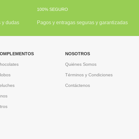
100% SEGURO
s y dudas
Pagos y entragas seguras y garantizadas
OMPLEMENTOS
NOSOTROS
hocolates
Quiénes Somos
lobos
Términos y Condiciones
eluches
Contáctenos
inos
tros