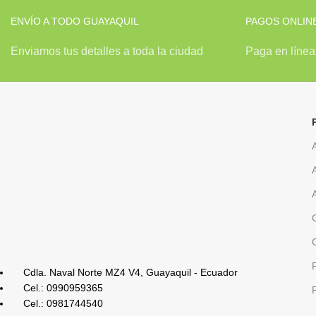
ENVÍO A TODO GUAYAQUIL
PAGOS ONLIN
Enviamos tus detalles a toda la ciudad
Paga en línea 
Cdla. Naval Norte MZ4 V4, Guayaquil - Ecuador
Cel.: 0990959365
Cel.: 0981744540