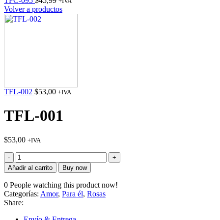
TFC-095
$
45,99
+IVA
Volver a productos
TFL-002
$
53,00
+IVA
TFL-001
$
53,00
+IVA
TFL-
001
Añadir al carrito
Buy now
cantidad
0
People watching this product now!
Categorías:
Amor
,
Para él
,
Rosas
Share:
Envío & Entrega