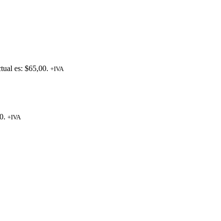
ctual es: $65,00.
+IVA
0.
+IVA