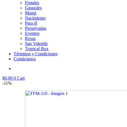
Frutales
Girasoles
Mamá
Nacimiento
Para él
Preservadas
Eventos
Rosas
San Valentín
Tropical Box
Términos y Condiciones
Contáctanos
$
0,00
0
Cart
-11%