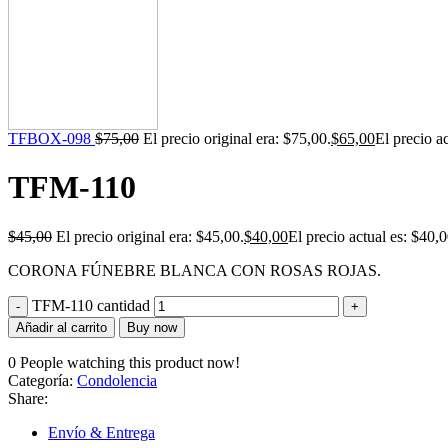
TFBOX-098
$
75,00
El precio original era: $75,00.
$
65,00
El precio a
TFM-110
$
45,00
El precio original era: $45,00.
$
40,00
El precio actual es: $40,0
CORONA FÚNEBRE BLANCA CON ROSAS ROJAS.
TFM-110 cantidad
Añadir al carrito
Buy now
0
People watching this product now!
Categoría:
Condolencia
Share:
Envío & Entrega