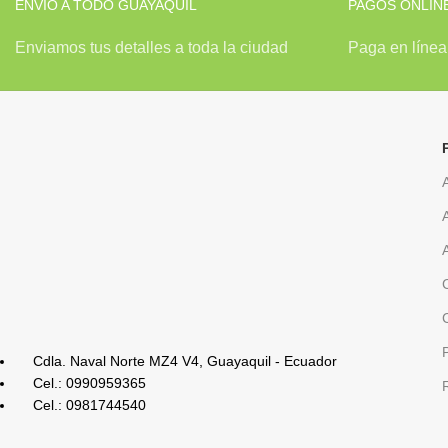
ENVÍO A TODO GUAYAQUIL
PAGOS ONLIN
Enviamos tus detalles a toda la ciudad
Paga en línea 
Cdla. Naval Norte MZ4 V4, Guayaquil - Ecuador
Cel.: 0990959365
Cel.: 0981744540