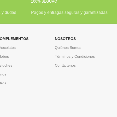
100% SEGURO
s y dudas
Pagos y entragas seguras y garantizadas
OMPLEMENTOS
NOSOTROS
hocolates
Quiénes Somos
lobos
Términos y Condiciones
eluches
Contáctenos
inos
tros