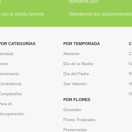
E
SOPORTE 24/7
con tu tarjeta favorita
Atendemos tus requerimiento
POR CATEGORÍAS
POR TEMPORADA
C
Amistad
Adviento
C
Amor
Día de la Madre
G
Aniversario
Día del Padre
P
Condolencia
San Valentín
V
Cumpleaños
O
POR FLORES
Para él
Girasoles
Recuperación
Flores Tropicales
Preservadas