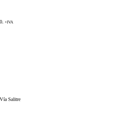
0.
+IVA
Vía Salitre