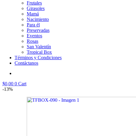
Frutales
Girasoles
Mamá
Nacimiento
Para él
Preservadas
Eventos
Rosas
San Valentín
Tropical Box
Términos y Condiciones
Contáctanos
$
0,00
0
Cart
-13%