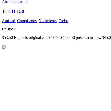
Añadir al carrito
TFHB-150
Amistad
,
Cumpleaños
,
Nacimiento
,
Todos
En stock
$
53,50
El precio original era: $53,50.
$
45,00
El precio actual es: $45,0