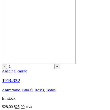
TFB-
332
Añadir al carrito
cantidad
TFB-332
Aniversario
,
Para él
,
Rosas
,
Todos
En stock
El
El
$
28,00
$
25,00
+IVA