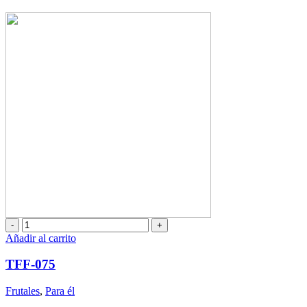
precio
precio
original
actual
era:
es:
$72,50.
$62,00.
TFF-
075
Añadir al carrito
cantidad
TFF-075
Frutales
,
Para él