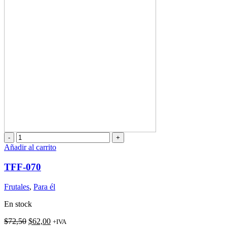
TFF-
070
Añadir al carrito
cantidad
TFF-070
Frutales
,
Para él
En stock
El
El
$
72,50
$
62,00
+IVA