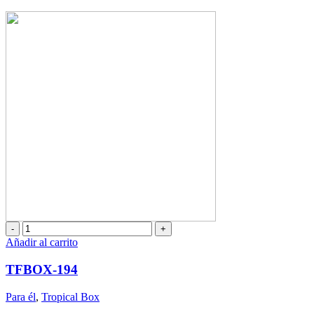
precio
precio
original
actual
era:
es:
$28,00.
$25,00.
TFBOX-
194
Añadir al carrito
cantidad
TFBOX-194
Para él
,
Tropical Box