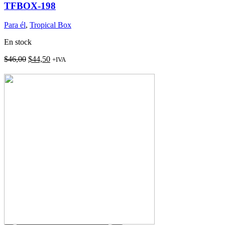
TFBOX-198
Para él
,
Tropical Box
En stock
El
El
$
46,00
$
44,50
+IVA
precio
precio
original
actual
era:
es:
$46,00.
$44,50.