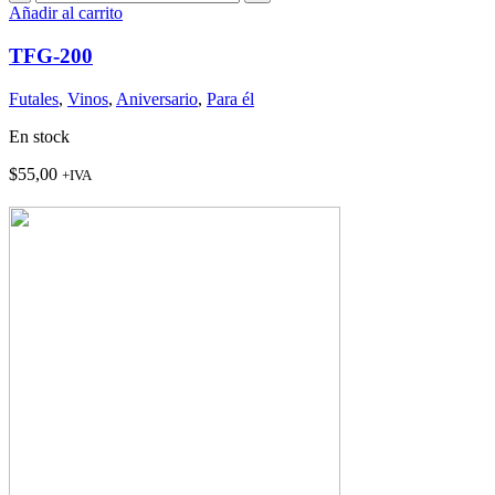
200
Añadir al carrito
cantidad
TFG-200
Futales
,
Vinos
,
Aniversario
,
Para él
En stock
$
55,00
+IVA