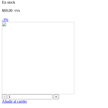
En stock
$
69,00
+IVA
-3%
TFBOX-
198
Añadir al carrito
cantidad