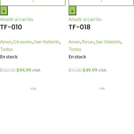
Añadir al carrito
Añadir al carrito
TF-010
TF-018
Amor
,
Girasoles
,
San Valentín
,
Amor
,
Rosas
,
San Valentín
,
Todos
Todos
En stock
En stock
$
94,99
$
49,99
$
122,00
$
55,00
+IVA
+IVA
-10%
-19%