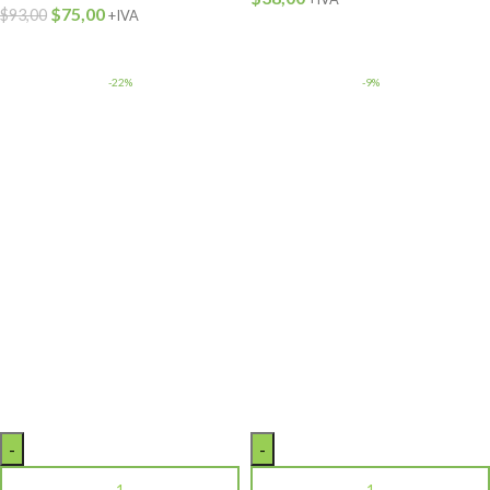
$
75,00
$
93,00
+IVA
-22%
-9%