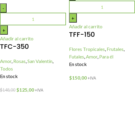
Añadir al carrito
TFF-150
Añadir al carrito
TFC-350
Flores Tropicales
,
Frutales
,
Futales
,
Amor
,
Para él
Amor
,
Rosas
,
San Valentín
,
En stock
Todos
En stock
$
150,00
+IVA
$
125,00
$
148,00
+IVA