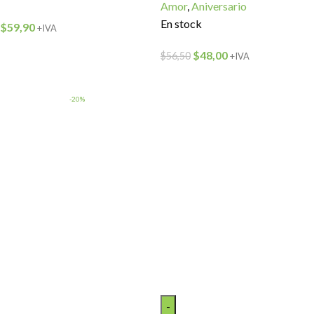
Amor
,
Aniversario
En stock
$
59,90
+IVA
$
48,00
$
56,50
+IVA
-20%