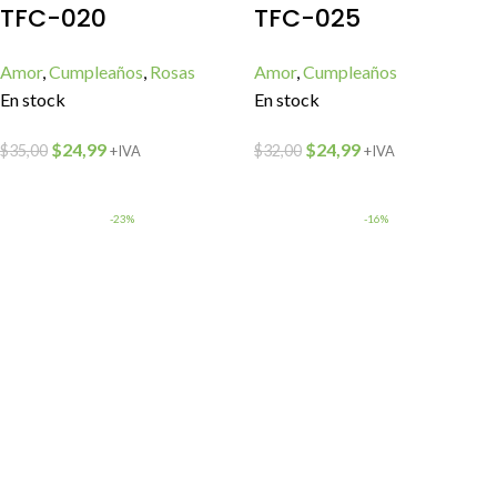
TFC-020
TFC-025
Amor
,
Cumpleaños
,
Rosas
Amor
,
Cumpleaños
En stock
En stock
$
24,99
$
24,99
$
35,00
$
32,00
+IVA
+IVA
-23%
-16%