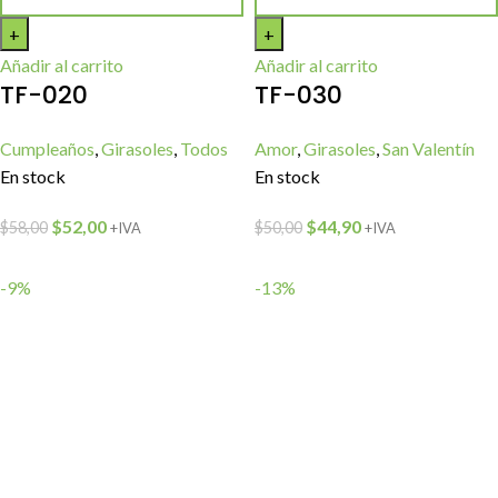
Añadir al carrito
Añadir al carrito
TF-020
TF-030
Cumpleaños
,
Girasoles
,
Todos
Amor
,
Girasoles
,
San Valentín
En stock
En stock
$
52,00
$
44,90
$
58,00
$
50,00
+IVA
+IVA
-9%
-13%