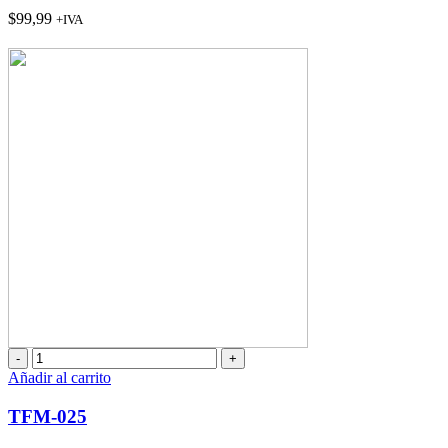
$
99,99
+IVA
TFM-
025
Añadir al carrito
cantidad
TFM-025