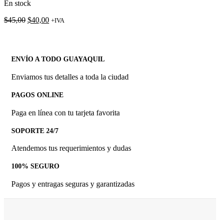
En stock
El
El
$
45,00
$
40,00
+IVA
precio
precio
original
actual
era:
es:
$45,00.
$40,00.
ENVÍO A TODO GUAYAQUIL
Enviamos tus detalles a toda la ciudad
PAGOS ONLINE
Paga en línea con tu tarjeta favorita
SOPORTE 24/7
Atendemos tus requerimientos y dudas
100% SEGURO
Pagos y entragas seguras y garantizadas