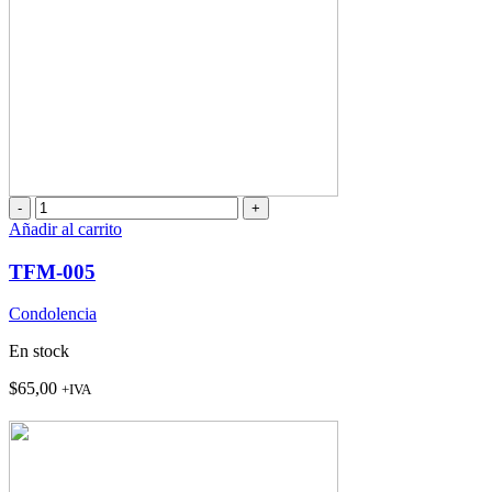
TFM-
005
Añadir al carrito
cantidad
TFM-005
Condolencia
En stock
$
65,00
+IVA