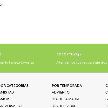
ón.
E
SOPORTE 24/7
on tu tarjeta favorita
Atendemos tus requerimientos 
POR CATEGORÍAS
POR TEMPORADA
C
AMISTAD
ADVIENTO
C
AMOR
DÍA DE LA MADRE
G
ANIVERSARIO
DÍA DEL PADRE
P