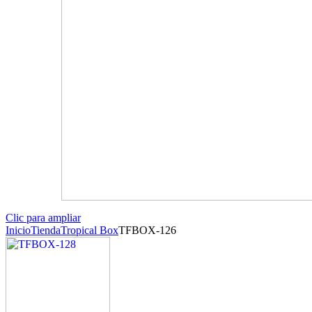
Clic para ampliar
Inicio
Tienda
Tropical Box
TFBOX-126