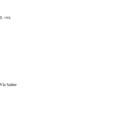
0.
+IVA
Vía Salitre